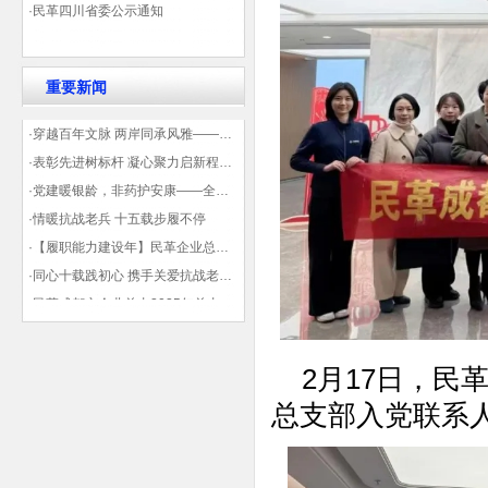
·民革四川省委公示通知
重要新闻
·穿越百年文脉 两岸同承风雅——民革四川省委会“中山天府大讲堂”第三讲在蓉举办
·表彰先进树标杆 凝心聚力启新程——民革企业总支部参加2025年度先进表彰大会有感
·党建暖银龄，非药护安康——全球健康公益大讲堂温情纪实
·情暖抗战老兵 十五载步履不停
·【履职能力建设年】民革企业总支部联合多地民革基层组织发起“夏日送清凉”活动 致敬“乡镇美容师”
·同心十载践初心 携手关爱抗战老兵——民革企业总支部 十年帮扶抗战老兵工作纪实
·民革成都市企业总支2025年总支委员全会会议顺利召开——共绘发展新蓝图
·观展归来|丹青绘初心 共赴新征程——企业总支党员沉浸式感受书画展的精神力量
2月17日，民
总支部入党联系