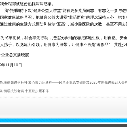
我全程都被这份热忱深深感染。
，我特别期待下次“健康公益大讲堂”能有更多党员同志、有志之士参与进
国家健康战略号召，把健康公益大讲堂“非药而愈”的理念深植人心，把
通过健康的生活方式预防和控制“五高”，减少跑医院的次数，甚至不用
为民革党员，我会率先行动，把这次学到的知识落地生根，用自然、安全
人携手，以党建为引领，用健康为纽带，让健康不再是“奢侈品”，共赴
:企业总支潘晓霞
25年11月10日
条:
表彰先进树标杆 凝心聚力启新程——民革企业总支部参加2025年度先进表彰大会
条:
情暖抗战老兵 十五载步履不停