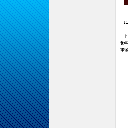
11
作
老年
邓瑞