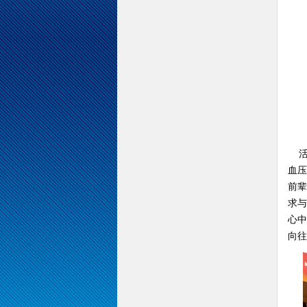
活动
血压
前辈
求与
心中
向往