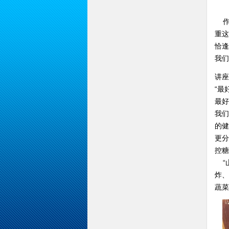
作
重这
恰逢
我们
讲座
“最
最好
我们
的健
更分
控糖
“山
炸、
蔬菜