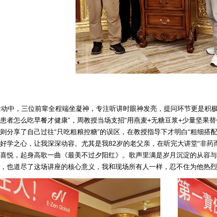
中，三位前辈全程端坐凝神，专注听讲时眼神发亮，提问环节更是积极
患者怎么吃早餐才健康”，周教授当场支招“用燕麦+无糖豆浆+少量坚果
则分享了自己过往“只吃粗粮控糖”的误区，在教授指导下才明白“粗细搭
好学之心，让我深深动容。尤其是我82岁的老父亲，在听完大讲堂“非药
喜悦，起身高歌一曲《最美不过夕阳红》。歌声里满是岁月沉淀的从容与
，也道尽了这场讲座的核心意义，我和现场所有人一样，忍不住为他热烈