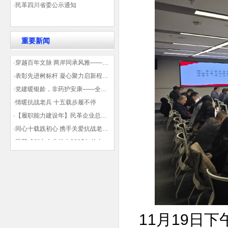
·民革四川省委公示通知
重要新闻
·穿越百年文脉 两岸同承风雅——民革四川省委会“中山天府大讲堂”第三讲在蓉举办
·表彰先进树标杆 凝心聚力启新程——民革企业总支部参加2025年度先进表彰大会有感
·党建暖银龄，非药护安康——全球健康公益大讲堂温情纪实
·情暖抗战老兵 十五载步履不停
·【履职能力建设年】民革企业总支部联合多地民革基层组织发起“夏日送清凉”活动 致敬“乡镇美容师”
·同心十载践初心 携手关爱抗战老兵——民革企业总支部 十年帮扶抗战老兵工作纪实
·民革成都市企业总支2025年总支委员全会会议顺利召开——共绘发展新蓝图
·观展归来|丹青绘初心 共赴新征程——企业总支党员沉浸式感受书画展的精神力量
11月19日