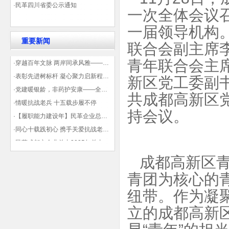
·民革四川省委公示通知
一次全体会议
一届领导机构
重要新闻
联合会副主席
青年联合会主
·穿越百年文脉 两岸同承风雅——民革四川省委会“中山天府大讲堂”第三讲在蓉举办
·表彰先进树标杆 凝心聚力启新程——民革企业总支部参加2025年度先进表彰大会有感
新区党工委副
·党建暖银龄，非药护安康——全球健康公益大讲堂温情纪实
共成都高新区
·情暖抗战老兵 十五载步履不停
持会议。
·【履职能力建设年】民革企业总支部联合多地民革基层组织发起“夏日送清凉”活动 致敬“乡镇美容师”
·同心十载践初心 携手关爱抗战老兵——民革企业总支部 十年帮扶抗战老兵工作纪实
·民革成都市企业总支2025年总支委员全会会议顺利召开——共绘发展新蓝图
·观展归来|丹青绘初心 共赴新征程——企业总支党员沉浸式感受书画展的精神力量
成都高新区
青团为核心的
纽带。作为凝
立的成都高新