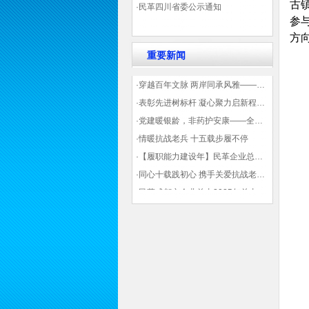
古
·民革四川省委公示通知
参
方
重要新闻
·穿越百年文脉 两岸同承风雅——民革四川省委会“中山天府大讲堂”第三讲在蓉举办
·表彰先进树标杆 凝心聚力启新程——民革企业总支部参加2025年度先进表彰大会有感
·党建暖银龄，非药护安康——全球健康公益大讲堂温情纪实
·情暖抗战老兵 十五载步履不停
·【履职能力建设年】民革企业总支部联合多地民革基层组织发起“夏日送清凉”活动 致敬“乡镇美容师”
·同心十载践初心 携手关爱抗战老兵——民革企业总支部 十年帮扶抗战老兵工作纪实
·民革成都市企业总支2025年总支委员全会会议顺利召开——共绘发展新蓝图
·观展归来|丹青绘初心 共赴新征程——企业总支党员沉浸式感受书画展的精神力量