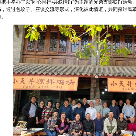
镇携手举办了以“同心同行•共叙情谊”为主题的兄弟支部联谊活动
与，通过包饺子、座谈交流等形式，深化彼此情谊，共同探讨民
向。