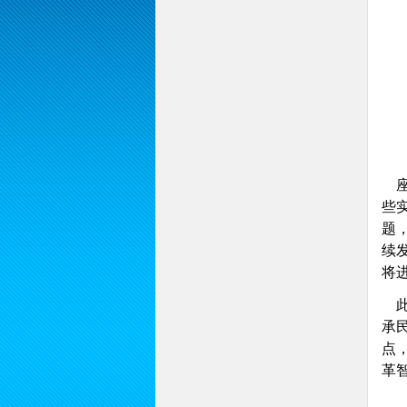
座
些
题
续
将
此
承
点
革