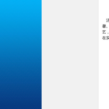
活
馨
艺
在