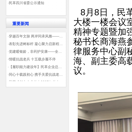
·民革四川省委公示通知
8月8日，民
大楼一楼会议
重要新闻
精神专题暨加
·穿越百年文脉 两岸同承风雅——民革四川省委会“中山天府大讲堂”第三讲在蓉举办
秘书长商海燕
·表彰先进树标杆 凝心聚力启新程——民革企业总支部参加2025年度先进表彰大会有感
律服务中心副
·党建暖银龄，非药护安康——全球健康公益大讲堂温情纪实
海、副主委高
·情暖抗战老兵 十五载步履不停
·【履职能力建设年】民革企业总支部联合多地民革基层组织发起“夏日送清凉”活动 致敬“乡镇美容师”
议。
·同心十载践初心 携手关爱抗战老兵——民革企业总支部 十年帮扶抗战老兵工作纪实
·民革成都市企业总支2025年总支委员全会会议顺利召开——共绘发展新蓝图
·观展归来|丹青绘初心 共赴新征程——企业总支党员沉浸式感受书画展的精神力量