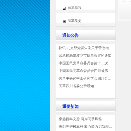
民革章程
民革党史
通知公告
·快讯:九支部党员朱隶关于营改增信息宣传力度的建议那篇已被省政协采用
·紧急援助攀枝花市抗旱救灾的通知
·中国国民党革命委员会第十二次全国代表大会代表登记表（下载）
·中国国民党革命委员会四川省第十一次代表大会代表登记表（下载）
·民革中央孙中山研究学会四川分会领导机构及成员名单
·民革四川省委公示通知
重要新闻
·穿越百年文脉 两岸同承风雅——民革四川省委会“中山天府大讲堂”第三讲在蓉举办
·表彰先进树标杆 凝心聚力启新程——民革企业总支部参加2025年度先进表彰大会有感