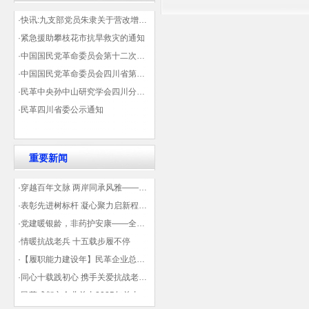
·快讯:九支部党员朱隶关于营改增信息宣传力度的建议那篇已被省政协采用
·紧急援助攀枝花市抗旱救灾的通知
·中国国民党革命委员会第十二次全国代表大会代表登记表（下载）
·中国国民党革命委员会四川省第十一次代表大会代表登记表（下载）
·民革中央孙中山研究学会四川分会领导机构及成员名单
·民革四川省委公示通知
重要新闻
·穿越百年文脉 两岸同承风雅——民革四川省委会“中山天府大讲堂”第三讲在蓉举办
·表彰先进树标杆 凝心聚力启新程——民革企业总支部参加2025年度先进表彰大会有感
·党建暖银龄，非药护安康——全球健康公益大讲堂温情纪实
·情暖抗战老兵 十五载步履不停
·【履职能力建设年】民革企业总支部联合多地民革基层组织发起“夏日送清凉”活动 致敬“乡镇美容师”
·同心十载践初心 携手关爱抗战老兵——民革企业总支部 十年帮扶抗战老兵工作纪实
·民革成都市企业总支2025年总支委员全会会议顺利召开——共绘发展新蓝图