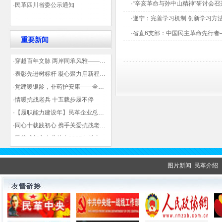
·“辛亥革命与孙中山精神”研讨会召
·民革四川省委公示通知
·遂宁：完善学习机制 创新学习方
·省直6支部：中国民主革命先行者
重要新闻
·穿越百年文脉 两岸同承风雅——民革四川省委会“中山天府大讲堂”第三讲在蓉举办
·表彰先进树标杆 凝心聚力启新程——民革企业总支部参加2025年度先进表彰大会有感
·党建暖银龄，非药护安康——全球健康公益大讲堂温情纪实
·情暖抗战老兵 十五载步履不停
·【履职能力建设年】民革企业总支部联合多地民革基层组织发起“夏日送清凉”活动 致敬“乡镇美容师”
·同心十载践初心 携手关爱抗战老兵——民革企业总支部 十年帮扶抗战老兵工作纪实
·民革成都市企业总支2025年总支委员全会会议顺利召开——共绘发展新蓝图
·观展归来|丹青绘初心 共赴新征程——企业总支党员沉浸式感受书画展的精神力量
图片新闻
民革介绍