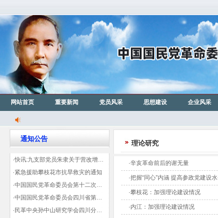
网站首页
重要新闻
党员风采
思想建设
企业风采
通知公告
理论研究
·快讯:九支部党员朱隶关于营改增信息宣传力度的建议那篇已被省政协采用
·辛亥革命前后的谢无量
·紧急援助攀枝花市抗旱救灾的通知
·把握“同心”内涵 提高参政党建设
·中国国民党革命委员会第十二次全国代表大会代表登记表（下载）
·攀枝花：加强理论建设情况
·中国国民党革命委员会四川省第十一次代表大会代表登记表（下载）
·内江：加强理论建设情况
·民革中央孙中山研究学会四川分会领导机构及成员名单