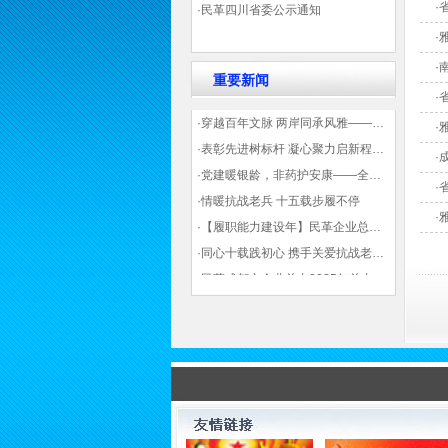
·
·民革四川省委公示通知
·
·
重要新闻
·
·穿越百年文脉 两岸同承风雅——民革四川省委会“中山天府大讲堂”第三讲在蓉举办
·
·表彰先进树标杆 凝心聚力启新程——民革企业总支部参加2025年度先进表彰大会有感
·
·党建暖银龄，非药护安康——全球健康公益大讲堂温情纪实
·
·情暖抗战老兵 十五载步履不停
·
·【履职能力建设年】民革企业总支部联合多地民革基层组织发起“夏日送清凉”活动 致敬“乡镇美容师”
·同心十载践初心 携手关爱抗战老兵——民革企业总支部 十年帮扶抗战老兵工作纪实
·民革成都市企业总支2025年总支委员全会会议顺利召开——共绘发展新蓝图
·观展归来|丹青绘初心 共赴新征程——企业总支党员沉浸式感受书画展的精神力量