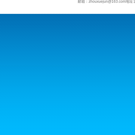
邮箱：zhouxuejun@163.c