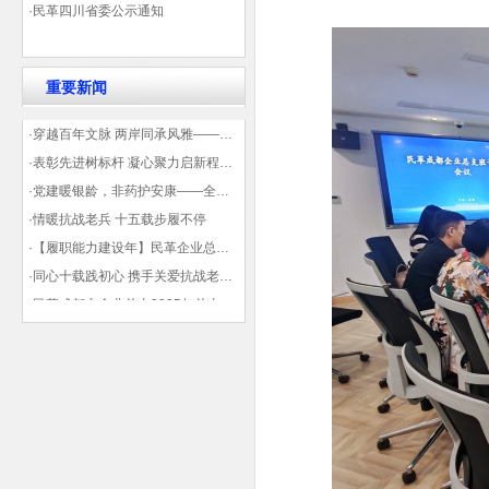
·民革四川省委公示通知
重要新闻
·穿越百年文脉 两岸同承风雅——民革四川省委会“中山天府大讲堂”第三讲在蓉举办
·表彰先进树标杆 凝心聚力启新程——民革企业总支部参加2025年度先进表彰大会有感
·党建暖银龄，非药护安康——全球健康公益大讲堂温情纪实
·情暖抗战老兵 十五载步履不停
·【履职能力建设年】民革企业总支部联合多地民革基层组织发起“夏日送清凉”活动 致敬“乡镇美容师”
·同心十载践初心 携手关爱抗战老兵——民革企业总支部 十年帮扶抗战老兵工作纪实
·民革成都市企业总支2025年总支委员全会会议顺利召开——共绘发展新蓝图
·观展归来|丹青绘初心 共赴新征程——企业总支党员沉浸式感受书画展的精神力量