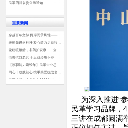
·民革四川省委公示通知
重要新闻
·穿越百年文脉 两岸同承风雅——民革四川省委会“中山天府大讲堂”第三讲在蓉举办
·表彰先进树标杆 凝心聚力启新程——民革企业总支部参加2025年度先进表彰大会有感
·党建暖银龄，非药护安康——全球健康公益大讲堂温情纪实
·情暖抗战老兵 十五载步履不停
·【履职能力建设年】民革企业总支部联合多地民革基层组织发起“夏日送清凉”活动 致敬“乡镇美容师”
·同心十载践初心 携手关爱抗战老兵——民革企业总支部 十年帮扶抗战老兵工作纪实
·民革成都市企业总支2025年总支委员全会会议顺利召开——共绘发展新蓝图
·观展归来|丹青绘初心 共赴新征程——企业总支党员沉浸式感受书画展的精神力量
为深入推进“参
民革学习品牌，4
三讲在成都圆满
正仪担任主讲，